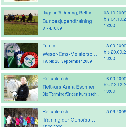
Jugendförderung, Reitunterricht
03.10.2009
bis 04.10.
Bundesjugendtraining
13:00
3. - 4.10.09
Turnier
18.09.2009
bis 20.09.
Weser-Ems-Meisterschaften 09
13:00
18. bis 20. September 2009
Reitunterricht
16.09.2009
bis 02.12.
Reitkurs Anna Eschner
13:00
Die Termine für den Kurs stehen jetzt fest (und findet auch statt!).
Reitunterricht
15.09.2009
Training der Gehorsamsprüfungen
15.09.2009