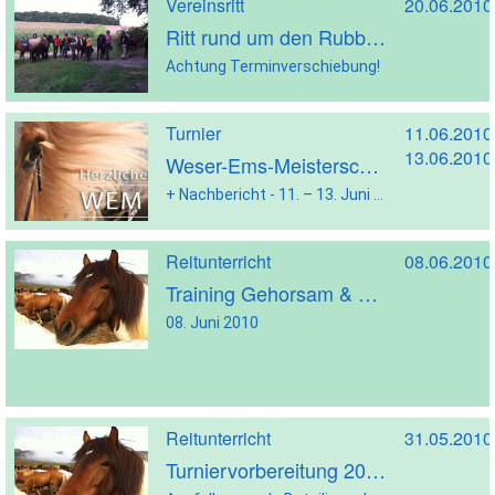
Vereinsritt
20.06.2010
Ritt rund um den Rubbenbruchsee
Achtung Terminverschiebung!
Turnier
11.06.2010
13.06.2010
Weser-Ems-Meisterschaft 2010
+ Nachbericht - 11. – 13. Juni 2010
Reitunterricht
08.06.2010
Training Gehorsam & Geschicklichkeit
08. Juni 2010
Reitunterricht
31.05.2010
Turniervorbereitung 2010