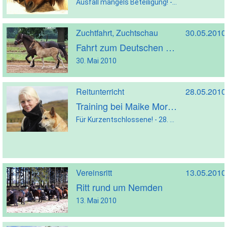
Ausfall mangels Beteiligung! - 31. Mai 2010
Zuchtfahrt, Zuchtschau
30.05.2010
Fahrt zum Deutschen Zuchtchampionat 2010
30. Mai 2010
Reitunterricht
28.05.2010
Training bei Maike Morbach
Für Kurzentschlossene! - 28. Mai 2010
Vereinsritt
13.05.2010
Ritt rund um Nemden
13. Mai 2010