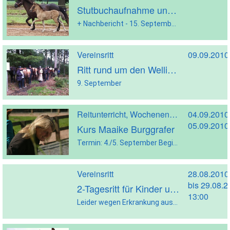
Stutbuchaufnahme und Fohlenspätbrenntermin 2010
+ Nachbericht - 15. September 2010
Vereinsritt
09.09.2010
Ritt rund um den Wellinger Berg
9. September
Reitunterricht, Wochenendreitkurs
04.09.2010
05.09.2010
Kurs Maaike Burggrafer
Termin: 4./5. September Beginn: Samstag um ca. 09.00 Uhr Ort: Vereinsanlage Kosten: 130 € pro Person bei höchstens 12 Teilnehmern (Wenn alle Kursplätze belegt sind, gibt es 10 € pro Teilnehmer zurück.) Auch dieser Kurs ist für alle Reiter gedacht, vom Anfänger bis Profi! Der Unterricht findet in 2er Gruppen auf der Ovalbahn und/oder […]
Vereinsritt
28.08.2010
bis 29.08.
2-Tagesritt für Kinder und Jugendliche
13:00
Leider wegen Erkrankung ausgefallen - vielleicht klappt es ja nächstes Jahr! - 28./29. August 2010