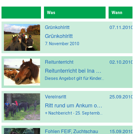
Was
Wann
Grünkohlritt
07.11.2010
Grünkohlritt
7. November 2010
Reitunterricht
02.10.2010
Reitunterricht bei Ina Sauer
Dieses Angebot gilt für Kinder, Jugendliche und Erwachsene
Vereinsritt
25.09.2010
Ritt rund um Ankum oder Dammer Berge
+ Nachbericht - 25. September 2010
Fohlen FEIF, Zuchtschau
15.09.2010