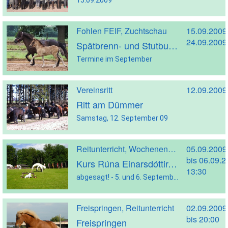
Fohlen FEIF, Zuchtschau
15.09.2009
24.09.2009
Spätbrenn- und Stutbuchaufnahmetermine 2009
Termine im September
Vereinsritt
12.09.2009
Ritt am Dümmer
Samstag, 12. September 09
Reitunterricht, Wochenendreitkurs
05.09.2009
bis 06.09.
Kurs Rúna Einarsdóttir-Zingsheim
13:30
abgesagt! - 5. und 6. September 2009
Freispringen, Reitunterricht
02.09.2009
bis 20:00
Freispringen