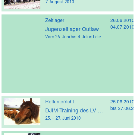
7. August 2010
Zeltlager
26.06.2010
04.07.2010
Jugenzeltlager Outlaw
Vom 26. Juni bis 4. Juli ist die Vereinsanlage wieder an das Jugendzeltlager von „Outlaw“ vergeben und kann nicht genutzt werden!
Reitunterricht
25.06.2010
bis 27.06.
DJIM-Training des LV Weser-Ems
25. – 27. Juni 2010