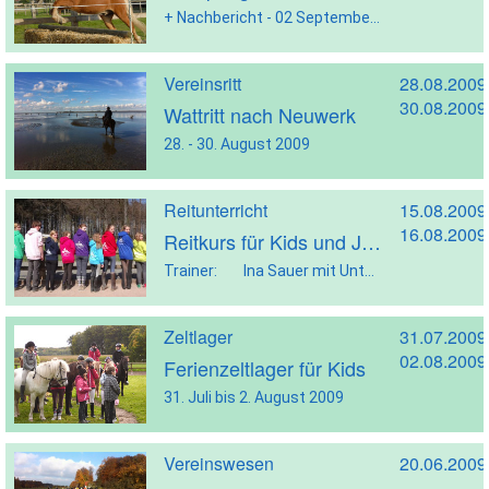
+ Nachbericht - 02 September 2009
Vereinsritt
28.08.2009
30.08.2009
Wattritt nach Neuwerk
28. - 30. August 2009
Reitunterricht
15.08.2009
16.08.2009
Reitkurs für Kids und Jugendliche
Trainer: Ina Sauer mit Unterstützung von Heike Decker Termin: 15. und 16. August Ort: Vereinsanlage Teilnehmer: mindest. 8, höchst. 12 Kinder und Jugendliche Kosten: 80,- Euro Das Ressort Jugend sponsort diesen Kurs für alle Kinder und Jugendlichen, die weder in der Jugendförderung noch im Kader sind, mit 20,- Euro. Ina wird sich an diesem Wochenende […]
Zeltlager
31.07.2009
02.08.2009
Ferienzeltlager für Kids
31. Juli bis 2. August 2009
Vereinswesen
20.06.2009