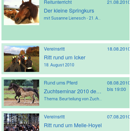
Reitunterricht
21.08.2010
Der kleine Springkurs
mit Susanne Lienesch - 21. August 2010
Vereinsritt
18.08.2010
Ritt rund um Icker
18. August 2010
Rund ums Pferd
08.08.2010
bis 19:00
Zuchtseminar 2010 des Landesverbandes Weser- Ems e.V.
Thema: Beurteilung von Zuchtpferden – Theorie und Praxis - 8. August 2010
Vereinsritt
07.08.2010
Ritt rund um Melle-Hoyel