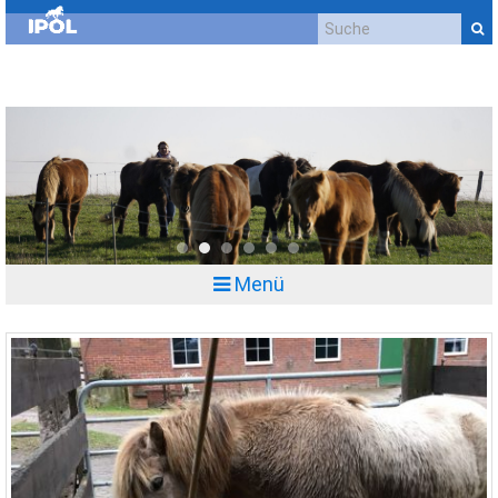
Kontakt
Impressum
Datenschutzerklärung
Cookie-Richtlinie (EU)
Anfahrt
0
1
2
3
4
5
Menü