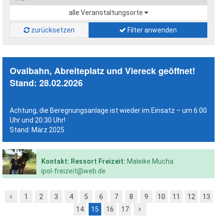
alle Veranstaltungsorte
zurücksetzen
Filter anwenden
Ovalbahn,
Abreiteplatz und Viereck geöffnet!
Stand: 28.02.2026
Achtung, die Beregnungsanlage ist wieder im Einsatz – um 6:00
Uhr und 20:30 Uhr!
Stand: März 2025
Kontakt: Ressort Freizeit:
Maleike Mucha
ipol-freizeit@web.de
1
2
3
4
5
6
7
8
9
10
11
12
13
14
15
16
17