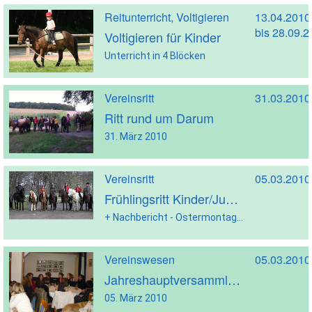
Reitunterricht, Voltigieren
13.04.2010
bis 28.09.
Voltigieren für Kinder
Unterricht in 4 Blöcken
Vereinsritt
31.03.2010
Ritt rund um Darum
31. März 2010
Vereinsritt
05.03.2010
Frühlingsritt Kinder/Jugend
+ Nachbericht - Ostermontag, 5. April 2010
Vereinswesen
05.03.2010
Jahreshauptversammlung 2010
05. März 2010