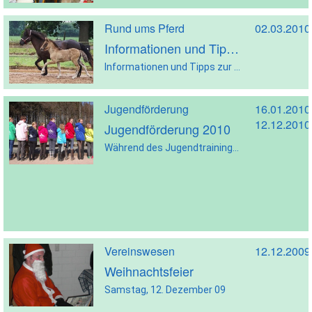
Rund ums Pferd
02.03.2010
Informationen und Tipps zur Bedeckung
Informationen und Tipps zur Bedeckung – Fruchtbarkeit bei Hengst und Stute – Vorbereitung der Zuchttiere - Probleme und Lösungsansätze - 2. März 2010
Jugendförderung
16.01.2010
12.12.2010
Jugendförderung 2010
Während des Jugendtrainings sind Ovalbahn und Viereck belegt!
Vereinswesen
12.12.2009
Weihnachtsfeier
Samstag, 12. Dezember 09