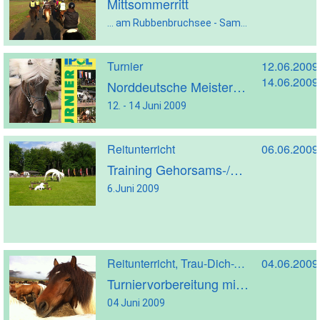
Mittsommerritt
... am Rubbenbruchsee - Samstag, 20. Juni 09
Turnier
12.06.2009
14.06.2009
Norddeutsche Meisterschaft 2009
12. - 14 Juni 2009
Reitunterricht
06.06.2009
Training Gehorsams-/Reiterprüfung
6.Juni 2009
Reitunterricht, Trau-Dich-Training
04.06.2009
Turniervorbereitung mit Susanne Brengelmann
04 Juni 2009