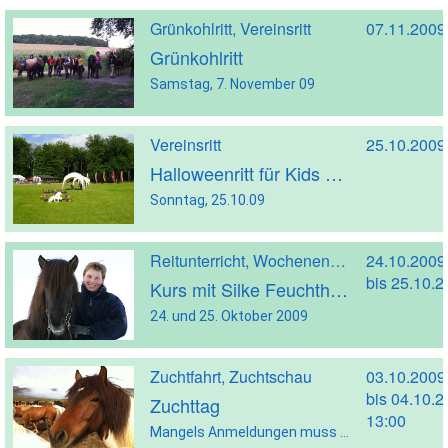
Grünkohlritt, Vereinsritt
07.11.2009
Grünkohlritt
Samstag, 7. November 09
Vereinsritt
25.10.2009
Halloweenritt für Kids & Jugendliche
Sonntag, 25.10.09
Reitunterricht, Wochenendreitkurs
24.10.2009
bis 25.10.
Kurs mit Silke Feuchthofen
24. und 25. Oktober 2009
Zuchtfahrt, Zuchtschau
03.10.2009
bis 04.10.
Zuchttag
13:00
Mangels Anmeldungen muss der Zuchttag leider ausfallen! Termin: Samstag, 3. Oktober, bis Sonntag, 04. Oktober 09 Abfahrt: 03.10.2009 um 5 Uhr von der Vereinsanlage in Belm Sa, 03.10.09: Fahrt zum Freyelhof im Hochschwarzwald; mit Übernachtung So, 04.10.09: Auf der Rückreise Besichtigung von Federath bei Köln Wie schon angekündigt findet der diesjährige Zuchttag vom 3.- 4.10.2009 […]