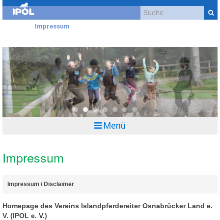
Kontakt
Impressum
Datenschutzerklärung
Cookie-Richtlinie (EU)
Anfahrt
0
1
2
3
4
5
6
Menü
Impressum
Impressum / Disclaimer 
Homepage des Vereins Islandpferdereiter Osnabrücker Land e.
V. (IPOL e. V.)