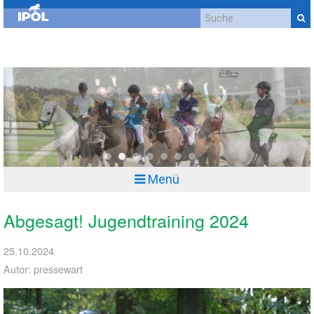
Kontakt
Impressum
Datenschutzerklärung
Cookie-Richtlinie (EU)
Anfahrt
0
1
2
3
4
5
6
Menü
Abgesagt! Jugendtraining 2024
25.10.2024
Autor: pressewart