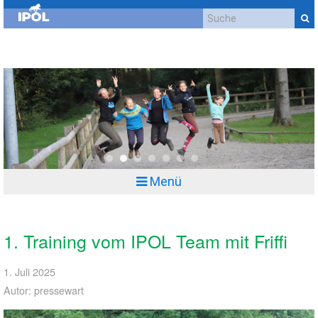
Kontakt
Impressum
Datenschutzerklärung
Cookie-Richtlinie (EU)
Anfahrt
0
1
2
3
4
5
6
Menü
1. Training vom IPOL Team mit Friffi
1. Juli 2025
Autor: pressewart