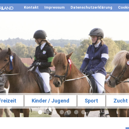
Kontakt
Impressum
Datenschutzerklärung
Cooki
Freizeit
Kinder / Jugend
Sport
Zucht
0
1
2
3
4
5
6