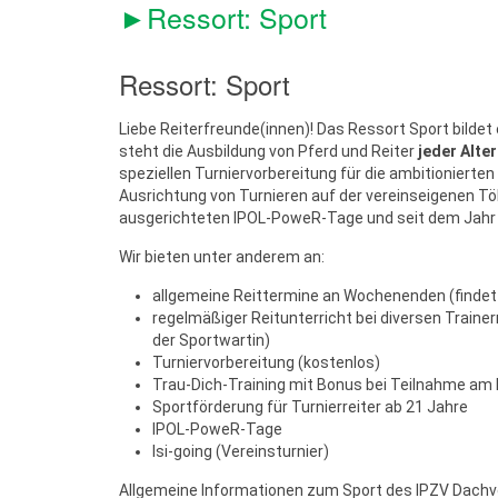
►Ressort: Sport
Ressort: Sport
Liebe Reiterfreunde(innen)! Das Ressort Sport bilde
steht die Ausbildung von Pferd und Reiter
jeder Alte
speziellen Turniervorberei­tung für die ambitionierten
Ausrichtung von Turnieren auf der vereinseigenen Töl
ausgerichteten IPOL-PoweR-Tage und seit dem Jahr 20
Wir bieten unter anderem an:
allgemeine Reittermine an Wochenenden (findet 
regelmäßiger Reitunterricht bei diversen Traine
der Sportwartin)
Turniervorberei­tung (kostenlos)
Trau-Dich-Training mit Bonus bei Teilnahme am I
Sportförderung für Turnierreiter ab 21 Jahre
IPOL-PoweR-Tage
Isi-going (Vereinsturnier)
Allgemeine Informationen zum Sport des IPZV Dachv