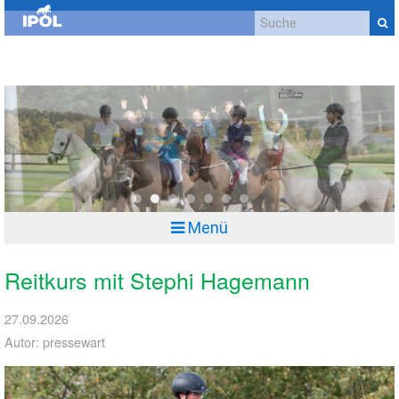
Kontakt
Impressum
Datenschutzerklärung
Cookie-Richtlinie (EU)
Anfahrt
0
1
2
3
4
5
6
Menü
Reitkurs mit Stephi Hagemann
27.09.2026
Autor: pressewart