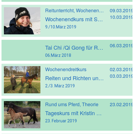
Reitunterricht, Wochenendreitkurs
09.03.2019
10.03.2019
Wochenendkurs mit Sandra Lülf
9./10.März 2019
06.03.2019
Tai Chi /Qi Gong für Reiter
06.März 2018
Wochenendreitkurs
02.03.2019
03.03.2019
Reiten und Richten unter Berücksichtigung der neuesten Erkenntnisse der Biomechanik + Fotos
2./3. März 2019
Rund ums Pferd, Theorie
23.02.2019
Tageskurs mit Kristin Halldorsdottir
23. Februar 2019