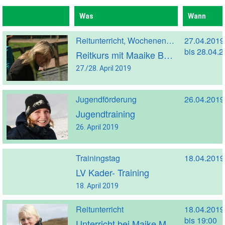
Was
Wann
Reitunterricht, Wochenendreitkurs
27.04.2019
bis 28.04.
Reitkurs mit Maaike Burggrafer
27./28. April 2019
Jugendförderung
26.04.2019
Jugendtraining
26. April 2019
Trainingstag
18.04.2019
LV Kader- Training
18. April 2019
Reitunterricht
18.04.2019
bis 19:00
Unterricht bei Maike Morbach