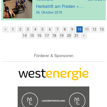
Herbstritt am Freden + Nachbericht + Fotos
06. Oktober 2018
1
2
3
4
5
6
7
8
9
10
11
12
13
14
15
16
17
18
19
20
21
Förderer & Sponsoren