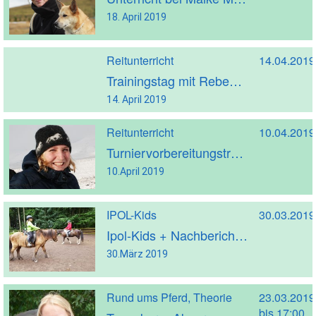
18. April 2019
Reitunterricht
14.04.2019
Trainingstag mit Rebekka Rückle
14. April 2019
Reitunterricht
10.04.2019
Turniervorbereitungstraining mit Sandra Lülf
10.April 2019
IPOL-Kids
30.03.2019
Ipol-Kids + Nachbericht + Fotos
30.März 2019
Rund ums Pferd, Theorie
23.03.2019
bis 17:00