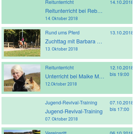
Reitunterricht
14.10.2018
Reitunterricht bei Rebekka Rückle
14. Oktober 2018
Rund ums Pferd
13.10.2018
Zuchttag mit Barbara Frische + Nachbericht + Fotos
13. Oktober 2018
Reitunterricht
12.10.2018
bis 19:00
Unterricht bei Maike Morbach
12.Oktober 2018
Jugend-Revival-Training
07.10.2018
bis 17:00
Jugend-Revival-Training
07. Oktober 2018
Vereinsritt
06.10.2018