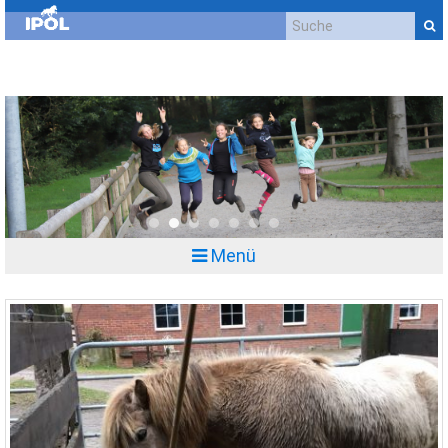
Kontakt
Impressum
Datenschutzerklärung
Cookie-Richtlinie (EU)
Anfahrt
0
1
2
3
4
5
6
Menü