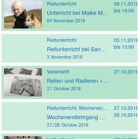
Reitunterricht
09.11.2018
bis 19:00
Unterricht bei Maike Morbach
09. November 2018
Reitunterricht
03.11.2018
bis 13:00
Reitunterricht bei Sandra Lülf
3. November 2018
Vereinsritt
27.10.2018
Reiten und Radieren + Bericht + Fotos
27. Oktober 2018
Reitunterricht, Wochenendreitkurs
27.10.2018
28.10.2018
Wochenendlehrgang mit Sandra Lülf
27./28. Oktober 2018