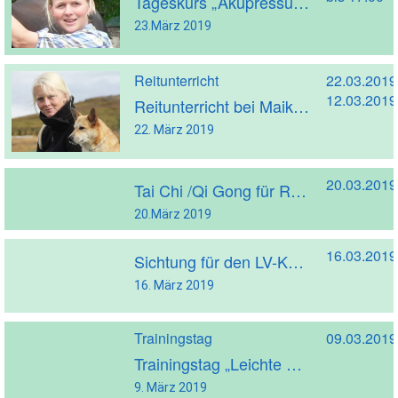
Tageskurs „Akupressur und manuelle Techniken für das Pferd“ mit Cornelia Giacinto – FINDET NICHT STATT!
23.März 2019
Reitunterricht
22.03.2019
12.03.2019
Reitunterricht bei Maike Morbach
22. März 2019
20.03.2019
Tai Chi /Qi Gong für Reiter
20.März 2019
16.03.2019
Sichtung für den LV-Kader
16. März 2019
Trainingstag
09.03.2019
Trainingstag „Leichte Prüfungen“
9. März 2019