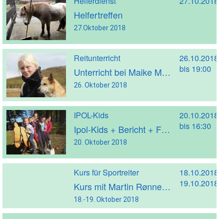
Helferdienst
27.10.2018
Helfertreffen
27.Oktober 2018
Reitunterricht
26.10.2018
bis 19:00
Unterricht bei Maike Morbach
26. Oktober 2018
IPOL-Kids
20.10.2018
bis 16:30
Ipol-Kids + Bericht + Fotos
20. Oktober 2018
Kurs für Sportreiter
18.10.2018
19.10.2018
Kurs mit Martin Rønnestad vom 18.10. bis 19.10.2018 beim Islandpferdehof Streekermoor
18.-19. Oktober 2018