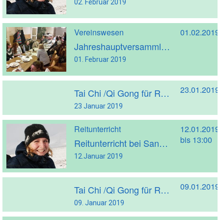
02. Februar 2019
Vereinswesen
01.02.2019
Jahreshauptversammlung 2019 + Nachbericht
01. Februar 2019
23.01.2019
Tai Chi /Qi Gong für Reiter
23 Januar 2019
Reitunterricht
12.01.2019
bis 13:00
Reitunterricht bei Sandra Lülf
12.Januar 2019
09.01.2019
Tai Chi /Qi Gong für Reiter
09. Januar 2019