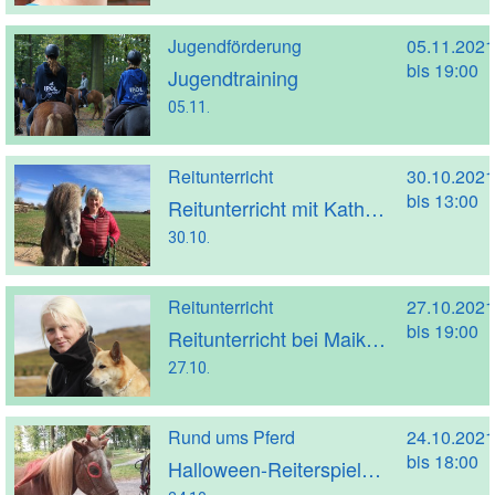
Jugendförderung
05.11.2021
bis 19:00
Jugendtraining
05.11.
Reitunterricht
30.10.2021
bis 13:00
Reitunterricht mit Kathrin Strakeljahn (Trainer A)
30.10.
Reitunterricht
27.10.2021
bis 19:00
Reitunterricht bei Maike Morbach
27.10.
Rund ums Pferd
24.10.2021
bis 18:00
Halloween-Reiterspiele für alle Kinder im Alter von 6 bis 13 Jahren