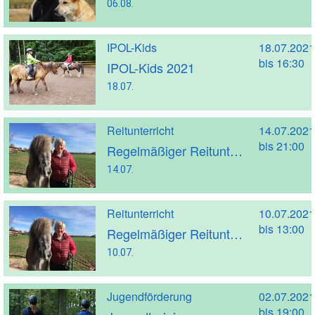
06.08.
IPOL-Kids
18.07.2021
bis 16:30
IPOL-Kids 2021
18.07.
Reitunterricht
14.07.2021
bis 21:00
Regelmäßiger Reitunterricht mit Kathrin Strakeljahn (Trainer A)
14.07.
Reitunterricht
10.07.2021
bis 13:00
Regelmäßiger Reitunterricht mit Kathrin Strakeljahn (Trainer A)
10.07.
Jugendförderung
02.07.2021
bis 19:00