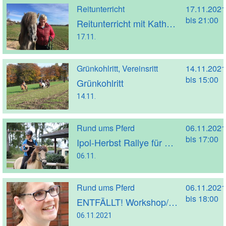
Reitunterricht
17.11.2021
bis 21:00
Reitunterricht mit Kathrin Strakeljahn (Trainer A)
17.11.
Grünkohlritt, Vereinsritt
14.11.2021
bis 15:00
Grünkohlritt
14.11.
Rund ums Pferd
06.11.2021
bis 17:00
Ipol-Herbst Rallye für Jugendliche ab 13 Jahren
06.11.
Rund ums Pferd
06.11.2021
bis 18:00
ENTFÄLLT! Workshop/Tageskurs: Rückenfitte Pferde mit Bodenarbeit mit Karolina Kardel
06.11.2021