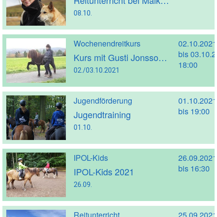
08.10.
Wochenendreitkurs
02.10.2021
bis 03.10.
Kurs mit Gusti Jonsson + Nachbericht + Bilder
18:00
02./03.10.2021
Jugendförderung
01.10.2021
bis 19:00
Jugendtraining
01.10.
IPOL-Kids
26.09.2021
bis 16:30
IPOL-Kids 2021
26.09.
Reitunterricht
25.09.2021