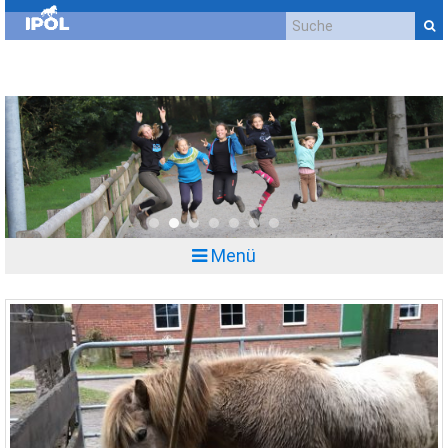
Kontakt
Impressum
Datenschutzerklärung
Cookie-Richtlinie (EU)
Anfahrt
0
1
2
3
4
5
6
Menü