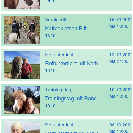
24.10.
Vereinsritt
16.10.2021
bis 16:00
Kaffeeklatsch Ritt
16.10.
Reitunterricht
13.10.2021
bis 21:00
Reitunterricht mit Kathrin Strakeljahn (Trainer A)
13.10.
Trainingstag
10.10.2021
bis 18:00
Trainingstag mit Rebekka Rückle
10.10.
Reitunterricht
08.10.2021
bis 19:00
Reitunterricht bei Maike Morbach