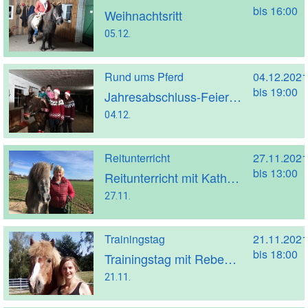
bis 16:00
Weihnachtsritt
05.12.
Rund ums Pferd
04.12.2021
bis 19:00
Jahresabschluss-Feier für alle Kinder und Jugendlichen
04.12.
Reitunterricht
27.11.2021
bis 13:00
Reitunterricht mit Kathrin Strakeljahn (Trainer A)
27.11.
Trainingstag
21.11.2021
bis 18:00
Trainingstag mit Rebekka Rückle
21.11.