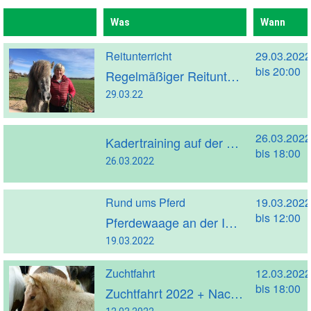
Was
Wann
Reitunterricht
29.03.2022
bis 20:00
Regelmäßiger Reitunterricht mit Kathrin Strakeljahn (Trainer A)
29.03.22
26.03.2022
Kadertraining auf der Vereinsanlage
bis 18:00
26.03.2022
Rund ums Pferd
19.03.2022
bis 12:00
Pferdewaage an der IPOL Vereinsanlage in Belm-Powe
19.03.2022
Zuchtfahrt
12.03.2022
bis 18:00
Zuchtfahrt 2022 + Nachbericht + Fotos