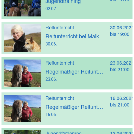
Jugendtraining
02.07.
Reitunterricht
30.06.2021
bis 19:00
Reitunterricht bei Maike Morbach
30.06.
Reitunterricht
23.06.2021
bis 21:00
Regelmäßiger Reitunterricht mit Kathrin Strakeljahn (Trainer A)
23.06.
Reitunterricht
16.06.2021
bis 21:00
Regelmäßiger Reitunterricht mit Kathrin Strakeljahn (Trainer A)
16.06.
Jugendförderung
12.06.2021