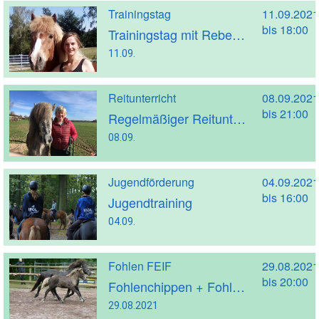
Trainingstag
11.09.2021
bis 18:00
Trainingstag mit Rebekka Rückle
11.09.
Reitunterricht
08.09.2021
bis 21:00
Regelmäßiger Reitunterricht mit Kathrin Strakeljahn (Trainer A)
08.09.
Jugendförderung
04.09.2021
bis 16:00
Jugendtraining
04.09.
Fohlen FEIF
29.08.2021
bis 20:00
Fohlenchippen + Fohlenmaterialprüfung 2021 + Nachbericht
29.08.2021