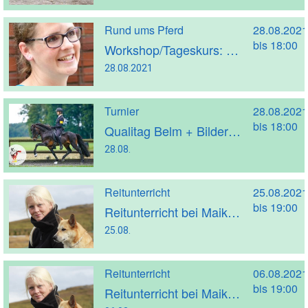
Rund ums Pferd
28.08.2021
bis 18:00
Workshop/Tageskurs: Rückenfitte Pferde mit Bodenarbeit mit Karolina Kardel
28.08.2021
Turnier
28.08.2021
bis 18:00
Qualitag Belm + Bilder + Nachbericht
28.08.
Reitunterricht
25.08.2021
bis 19:00
Reitunterricht bei Maike Morbach
25.08.
Reitunterricht
06.08.2021
bis 19:00
Reitunterricht bei Maike Morbach