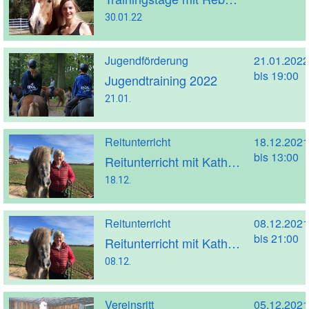
30.01.22
Jugendförderung
21.01.2022
bis 19:00
Jugendtraining 2022
21.01.
Reitunterricht
18.12.2021
bis 13:00
Reitunterricht mit Kathrin Strakeljahn (Trainer A)
18.12.
Reitunterricht
08.12.2021
bis 21:00
Reitunterricht mit Kathrin Strakeljahn (Trainer A)
08.12.
Vereinsritt
05.12.2021