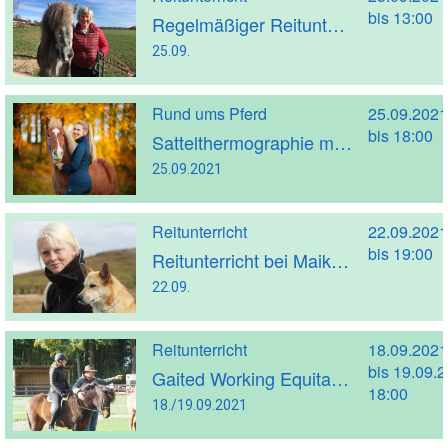
bis 13:00
Regelmäßiger Reitunterricht mit Kathrin Strakeljahn (Trainer A)
25.09.
Rund ums Pferd
25.09.2021
bis 18:00
Sattelthermographie mit Babs Dieckmann
25.09.2021
Reitunterricht
22.09.2021
bis 19:00
Reitunterricht bei Maike Morbach
22.09.
Reitunterricht
18.09.2021
bis 19.09.
Gaited Working Equitation Kurs mit Stephan Vierhaus
18:00
18./19.09.2021