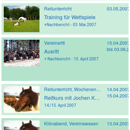
Reitunterricht
03.05.2007
Training für Wettspiele
+Nachbericht - 03. Mai 2007
Vereinsritt
15.04.2007
bis 03.06.
Ausritt
+ Nachbericht - 15. April 2007
Reitunterricht, Wochenendreitkurs
14.04.2007
15.04.2007
Reitkurs mit Jochen Keuter in Esterwegen
14./15. April 2007
Klönabend, Vereinswesen
13.04.2007