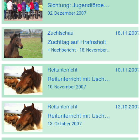
Sichtung: Jugendförderung
02. Dezember 2007
Zuchtschau
18.11.2007
Zuchttag auf Hrafnsholt
+ Nachbericht - 18. November 2007
Reitunterricht
10.11.2007
Reitunterricht mit Uschi Neuhaus
10. November 2007
Reitunterricht
13.10.2007
Reitunterricht mit Uschi Neuhaus
13. Oktober 2007