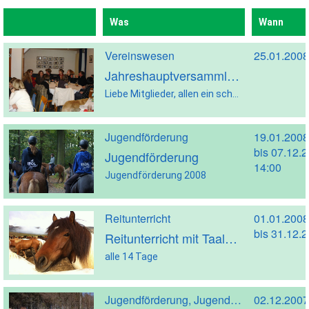
Was
Wann
Vereinswesen
25.01.2008
Jahreshauptversammlung
Liebe Mitglieder, allen ein schönes Neues Jahr 2008. Hier folgt in Kürze ein Bericht der diesjährigen Jahreshauptversammlung am 25. Januar 2008 im das „Gasthaus Lecorn“. Hanna Kuhtz hat aber freundlicherweise bereits Bilder bereitgestellt! Der Vorstand Ehrungen Scheidende VorstandsmitgliederInnen Eindrücke: Anhang Einladung zur Jahreshauptversammlung 2008_0
Jugendförderung
19.01.2008
bis 07.12.
Jugendförderung
14:00
Jugendförderung 2008
Reitunterricht
01.01.2008
bis 31.12.
Reitunterricht mit Taalke Nieberding
alle 14 Tage
Jugendförderung, Jugendleistungsförderung
02.12.2007