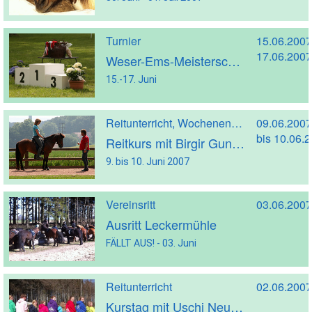
Turnier
15.06.2007
17.06.2007
Weser-Ems-Meisterschaften OSI
15.-17. Juni
Reitunterricht, Wochenendreitkurs
09.06.2007
bis 10.06.
Reitkurs mit Birgir Gunnarson
9. bis 10. Juni 2007
Vereinsritt
03.06.2007
Ausritt Leckermühle
FÄLLT AUS! - 03. Juni
Reitunterricht
02.06.2007
Kurstag mit Uschi Neuhaus