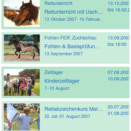
Reitunterricht
13.10.2007
bis 16.02.
Reitunterricht mit Uschi Neuhaus
13. Oktober 2007 - 16. Februar 2008
Fohlen FEIF, Zuchtschau
13.09.2007
bis 16:00
Fohlen-& Basisprüfung Weser- Ems
13. September 2007
Zeltlager
07.08.2007
10.08.2007
Kinderzeltlager
7.-10. August
20.07.2007
Reitabzeichenkurs Melle/Birkenhoyel
01.08.2007
20. Juli.-01. August 2007