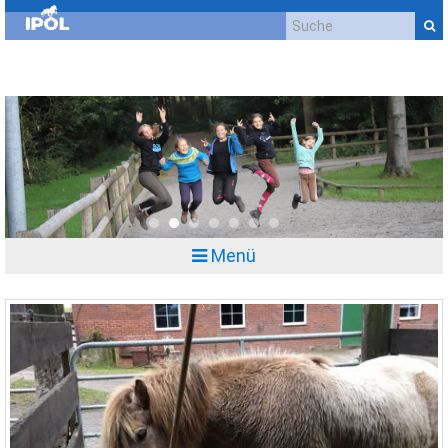
Kontakt
Impressum
Datenschutzerklärung
Cookie-Richtlinie (EU)
Anfahrt
0
1
2
3
4
5
6
Menü