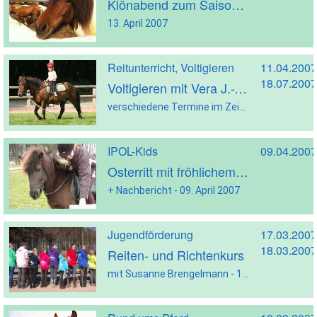
Klönabend zum Saisonauftakt
13. April 2007
Reitunterricht, Voltigieren
11.04.2007
18.07.2007
Voltigieren mit Vera J.-Venebrügge
verschiedene Termine im Zeitraum vom 11. April - 18. Juli 2007
IPOL-Kids
09.04.2007
Osterritt mit fröhlichem „ Eier sammeln“
+ Nachbericht - 09. April 2007
Jugendförderung
17.03.2007
18.03.2007
Reiten- und Richtenkurs
mit Susanne Brengelmann - 17.+18. März 2007