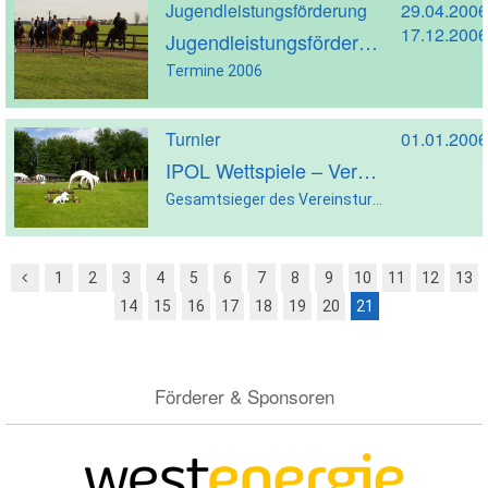
Jugendleistungsförderung
29.04.2006
17.12.2006
Jugendleistungsförderung
Termine 2006
Turnier
01.01.2006
IPOL Wettspiele – Vereinsturnier
Gesamtsieger des Vereinsturniers
1
2
3
4
5
6
7
8
9
10
11
12
13
14
15
16
17
18
19
20
21
Förderer & Sponsoren