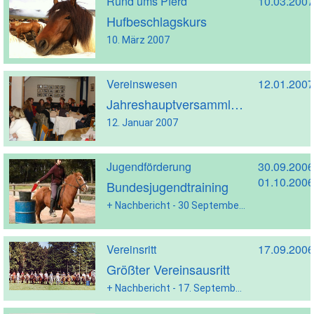
Rund ums Pferd
10.03.2007
Hufbeschlagskurs
10. März 2007
Vereinswesen
12.01.2007
Jahreshauptversammlung
12. Januar 2007
Jugendförderung
30.09.2006
01.10.2006
Bundesjugendtraining
+ Nachbericht - 30 September - 01. Oktober 2006
Vereinsritt
17.09.2006
Größter Vereinsausritt
+ Nachbericht - 17. September 2006